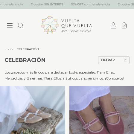
2 cuotas SIN INTERÉS
10% OFF con transferencia
2 cuotas SIN INTERÉS
10
0
Inicio
.
CELEBRACIÓN
CELEBRACIÓN
FILTRAR
Los zapatos más lindos para destacar looks especiales. Para Ellas,
Merceditas y Balerinas. Para Ellos, náuticos cancherísimos. ¡Conocelos!