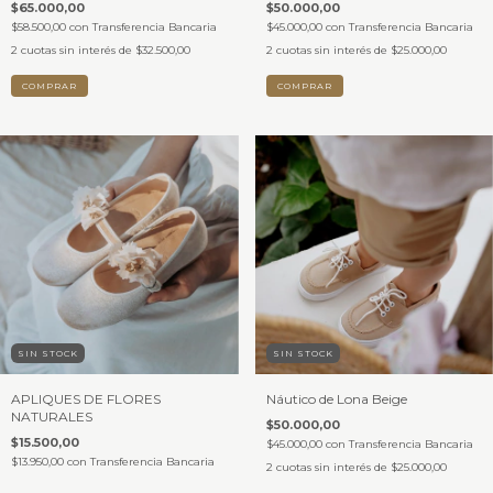
$65.000,00
$50.000,00
$58.500,00
con
Transferencia Bancaria
$45.000,00
con
Transferencia Bancaria
2
cuotas sin interés de
$32.500,00
2
cuotas sin interés de
$25.000,00
COMPRAR
COMPRAR
SIN STOCK
SIN STOCK
APLIQUES DE FLORES
Náutico de Lona Beige
NATURALES
$50.000,00
$15.500,00
$45.000,00
con
Transferencia Bancaria
$13.950,00
con
Transferencia Bancaria
2
cuotas sin interés de
$25.000,00