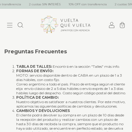
transferencia
2 cuotas SIN INTERÉS
10% OFF con transferencia
2 cuotas SIN
0
Preguntas Frecuentes
TABLA DE TALLES:
Encontrá en la sección "Talles" más info.
FORMAS DE ENVÍO:
MOTO: servicio disponible dentro de CABA en un plazo de 1 a 3
días hábiles, con costo fijo.
Correo argentino a todo el país. Plazo de entrega según el cliente
elija envío clásico de 2 a 5 días hábiles o envío exprés de 1 a 3 días
hábiles luego del despacho. Costo según código postal del destino.
POLÍTICA DE CAMBIO:
Nuestro objetivo es satisfacer a nuestros clientes. Por este motivo,
aplicamos las siguientes políticas de cambios y devoluciones.
CAMBIOS Y DEVOLUCIONES
El cliente podrá devolver su compra en un plazo de 10 días desde
la recepción del producto y realizar cambios con un plazo de
hasta 30 días de recibida la compra, siempre que el producto no
haya sido utilizado, se encuentre en perfecto estado, se devuelva