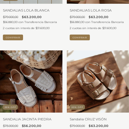
SANDALIAS LOLA BLANCA
SANDALIAS LOLA ROSA
$79.000,00
$63.200,00
$79.000,00
$63.200,00
$56.880,00
con
Transferencia Bancaria
$56.880,00
con
Transferencia Bancaria
2
cuotas sin interés de
$31.600,00
2
cuotas sin interés de
$31.600,00
COMPRAR
COMPRAR
25
%
OFF
20
%
OFF
SANDALIA JACINTA PIEDRA
Sandalia CRUZ VISÓN
$75.000,00
$56.200,00
$79.000,00
$63.200,00