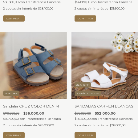
$50.580,00
con
Transferencia Bancaria
$56.880,00
con
Transferencia Bancaria
2
cuotas sin interés de
$28.100,00
2
cuotas sin interés de
$31.600,00
COMPRAR
COMPRAR
26
%
OFF
20
%
OFF
ENVÍO GRATIS
Sandalia CRUZ COLOR DENIM
SANDALIAS CARMEN BLANCAS
$70.000,00
$56.000,00
$70.000,00
$52.000,00
$50.400,00
con
Transferencia Bancaria
$46.800,00
con
Transferencia Bancaria
2
cuotas sin interés de
$28.000,00
2
cuotas sin interés de
$26.000,00
COMPRAR
COMPRAR